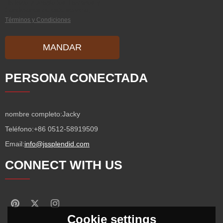
He leido y acepto los Términos y
Condiciones de este servicio,
Términos y Condiciones
MANDAR
PERSONA CONECTADA
nombre completo:
Jacky
Teléfono:
+86 0512-58919509
Email:
info@jssplendid.com
CONNECT WITH US
Cookie settings