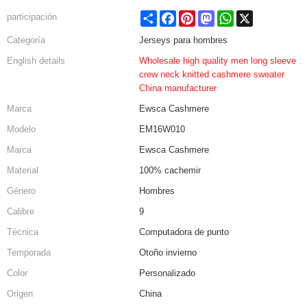
Share
Facebook
Pinterest
Mastodon
WhatsApp
X
participación
Categoría
Jerseys para hombres
English details
Wholesale high quality men long sleeve
crew neck knitted cashmere sweater
China manufacturer
Marca
Ewsca Cashmere
Modelo
EM16W010
Marca
Ewsca Cashmere
Material
100% cachemir
Género
Hombres
Calibre
9
Técnica
Computadora de punto
Temporada
Otoño invierno
Color
Personalizado
Origen
China