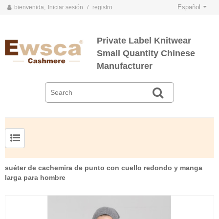
Español
bienvenida,
Iniciar sesión
/
registro
Private Label Knitwear
Small Quantity Chinese
Manufacturer
TARJETAS DE COLOR DE PRIMAVERA Y VERANO 2020
TARJETAS DE COLOR DE OTOÑO E INVIERNO 2020
Jersey de cachemir de seda peinada para hombre
Suéter de seda y cachemir para mujer de tallas grandes
suéter de cachemira de punto con cuello redondo y manga
larga para hombre