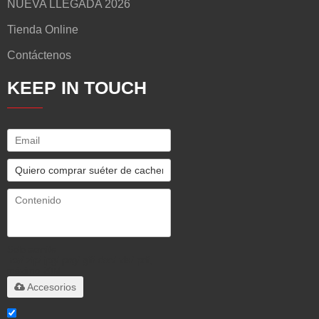
NUEVA LLEGADA 2026
Tienda Online
Contáctenos
KEEP IN TOUCH
Solo admite
.rar/.zip/.jpg/.png/.gif/.doc/.xls/.pdf,
máximo 20M
Accesorios