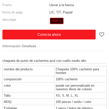
Puerto
Llevar a la fuerza
forma de pago
L/C, T/T, Paypal
descargar
Conecta ahora
Información Detallada
chaqueta de punto de cachemira azul con cuello medio alto
nombre del producto
Chaqueta 100% cachemir para
hombre
composición
100% cachemir
color
puede ser personalizado en
nuestros libros de colores
Talla
XS, S, M, L, XL
MOQ
100 piezas / estilo / color
Embalaje
1 pieza / bolsa de plástico