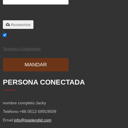
Solo admite
.rar/.zip/.jpg/.png/.gif/.doc/.xls/.pdf,
máximo 20M
Accesorios
He leido y acepto los Términos y
Condiciones de este servicio,
Términos y Condiciones
MANDAR
PERSONA CONECTADA
nombre completo:
Jacky
Teléfono:
+86 0512-58919509
Email:
info@jssplendid.com