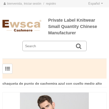
Español
bienvenida,
Iniciar sesión
/
registro
Private Label Knitwear
Small Quantity Chinese
Manufacturer
TARJETAS DE COLOR DE PRIMAVERA Y VERANO 2020
TARJETAS DE COLOR DE OTOÑO E INVIERNO 2020
Jersey de cachemir de seda peinada para hombre
Suéter de seda y cachemir para mujer de tallas grandes
chaqueta de punto de cachemira azul con cuello medio alto