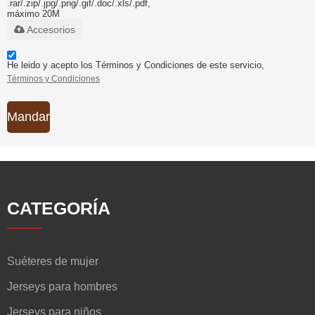
.rar/.zip/.jpg/.png/.gif/.doc/.xls/.pdf,
máximo 20M
Accesorios
He leido y acepto los Términos y Condiciones de este servicio,
Términos y Condiciones
Mandar
CATEGORÍA
Suéteres de mujer
Jerseys para hombres
Jerseys para niños