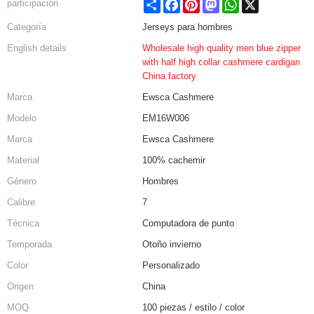
Share
Facebook
Pinterest
Mastodon
WhatsApp
X
participación
Categoría
Jerseys para hombres
English details
Wholesale high quality men blue zipper
with half high collar cashmere cardigan
China factory
Marca
Ewsca Cashmere
Modelo
EM16W006
Marca
Ewsca Cashmere
Material
100% cachemir
Género
Hombres
Calibre
7
Técnica
Computadora de punto
Temporada
Otoño invierno
Color
Personalizado
Origen
China
MOQ
100 piezas / estilo / color