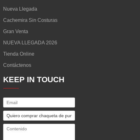
Nueva Llegada
Cachemira Sin Costuras
Gran Venta
NUEVA LLEGADA 2026
Tienda Online
Contáctenos
KEEP IN TOUCH