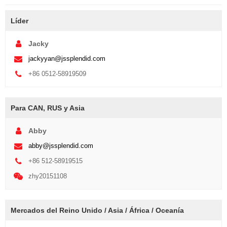
Líder
Jacky
jackyyan@jssplendid.com
+86 0512-58919509
Para CAN, RUS y Asia
Abby
abby@jssplendid.com
+86 512-58919515
zhy20151108
Mercados del Reino Unido / Asia / África / Oceanía