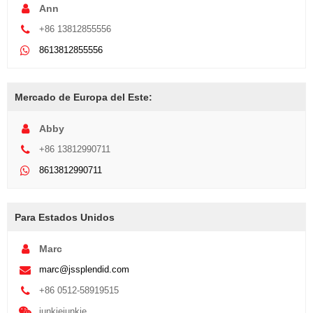
Ann
+86 13812855556
8613812855556
Mercado de Europa del Este:
Abby
+86 13812990711
8613812990711
Para Estados Unidos
Marc
marc@jssplendid.com
+86 0512-58919515
junkiejunkie