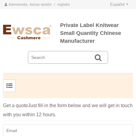
Español
bienvenida,
Iniciar sesión
/
registro
Private Label Knitwear
Small Quantity Chinese
Manufacturer
TARJETAS DE COLOR DE PRIMAVERA Y VERANO 2020
TARJETAS DE COLOR DE OTOÑO E INVIERNO 2020
Jersey de cachemir de seda peinada para hombre
Suéter de seda y cachemir para mujer de tallas grandes
Get a quote
Just fill-in the form below and we will get in touch
with you within 12 hours.