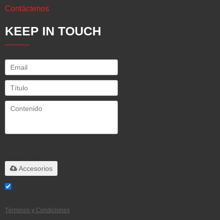
Contáctenos
KEEP IN TOUCH
Solo admite
.rar/.zip/.jpg/.png/.gif/.doc/.xls/.pdf,
máximo 20M
Accesorios
He leido y acepto los Términos y
Condiciones de este servicio,
Términos y Condiciones