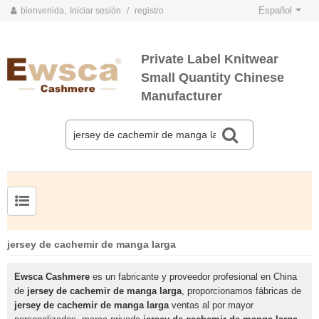
Español
bienvenida,
Iniciar sesión
/
registro
Private Label Knitwear
Small Quantity Chinese
Manufacturer
TARJETAS DE COLOR DE PRIMAVERA Y VERANO 2020
TARJETAS DE COLOR DE OTOÑO E INVIERNO 2020
Jersey de cachemir de seda peinada para hombre
Suéter de seda y cachemir para mujer de tallas grandes
jersey de cachemir de manga larga
Ewsca Cashmere
es un fabricante y proveedor profesional en China
de
jersey de cachemir de manga larga
, proporcionamos fábricas de
jersey de cachemir de manga larga
ventas al por mayor