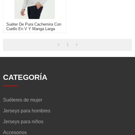
Suéter De Pura Cachemira Con
Cuello En V Y Manga Larga
Para Hombre, Estampado Liso
1
CATEGORÍA
Suéteres de mujer
Jerseys para hombres
Jerseys para niños
Accesorios