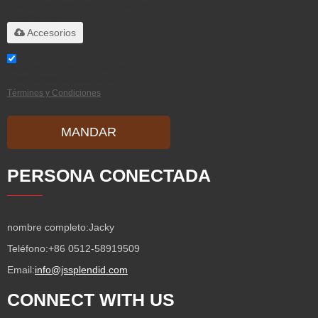
.rar/.zip/.jpg/.png/.gif/.doc/.xls/.pdf,
máximo 20M
Accesorios
He leido y acepto los Términos y
Condiciones de este servicio,
Términos y Condiciones
MANDAR
PERSONA CONECTADA
nombre completo:
Jacky
Teléfono:
+86 0512-58919509
Email:
info@jssplendid.com
CONNECT WITH US