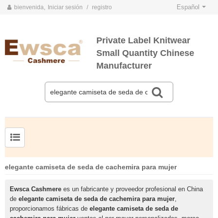
Español
bienvenida,
Iniciar sesión
/
registro
Private Label Knitwear
Small Quantity Chinese
Manufacturer
TARJETAS DE COLOR DE PRIMAVERA Y VERANO 2020
TARJETAS DE COLOR DE OTOÑO E INVIERNO 2020
Jersey de cachemir de seda peinada para hombre
Suéter de seda y cachemir para mujer de tallas grandes
elegante camiseta de seda de cachemira para mujer
Ewsca Cashmere
es un fabricante y proveedor profesional en China
de
elegante camiseta de seda de cachemira para mujer
,
proporcionamos fábricas de
elegante camiseta de seda de