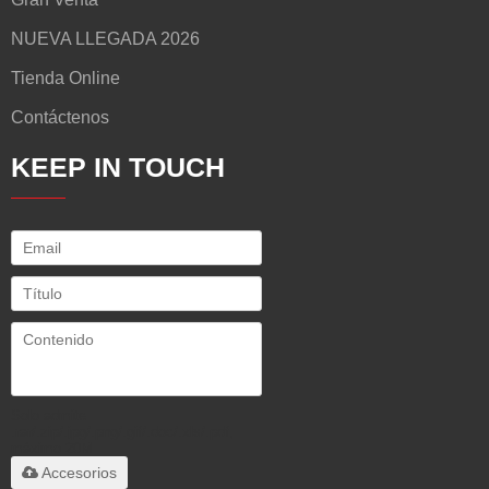
NUEVA LLEGADA 2026
Tienda Online
Contáctenos
KEEP IN TOUCH
Solo admite
.rar/.zip/.jpg/.png/.gif/.doc/.xls/.pdf,
máximo 20M
Accesorios