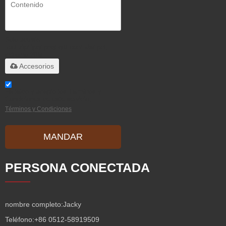
Solo admite
.rar/.zip/.jpg/.png/.gif/.doc/.xls/.pdf,
máximo 20M
Accesorios
He leido y acepto los Términos y
Condiciones de este servicio,
Términos y Condiciones
MANDAR
PERSONA CONECTADA
nombre completo:
Jacky
Teléfono:
+86 0512-58919509