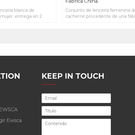
Fábrica China.
ncería blanca de
Conjunto de lencería femenina d
 mujer, entrega en 2
cachemir procedente de una fáb
china.
TION
KEEP IN TOUCH
 EWSCA
gir Ewsca