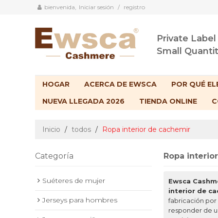
bienvenida,
Iniciar sesión
/
registro
Private Label
Small Quanti
HOGAR
ACERCA DE EWSCA
POR QUÉ EL
NUEVA LLEGADA 2026
TIENDA ONLINE
C
Inicio
/
todos
/
Ropa interior de cachemir
Categoría
Ropa interio
Suéteres de mujer
Ewsca Cashm
interior de c
Jerseys para hombres
fabricación por
responder de u