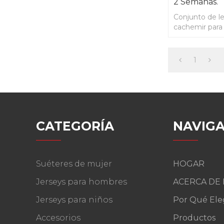
2 Semanas.
Conjunto de le
cachemir para
semanas.
1
CATEGORÍA
NAVIGA
Suéteres de mujer
HOGAR
Jerseys para hombres
ACERCA DE
Jerseys para niños
Por Qué Ele
Accesorios
Productos