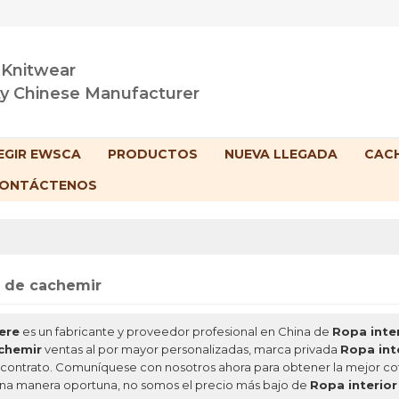
 Knitwear
ty Chinese Manufacturer
EGIR EWSCA
PRODUCTOS
NUEVA LLEGADA
CACH
ONTÁCTENOS
r de cachemir
ere
es un fabricante y proveedor profesional en China de
Ropa inte
achemir
ventas al por mayor personalizadas, marca privada
Ropa int
 contrato. Comuníquese con nosotros ahora para obtener la mejor co
na manera oportuna, no somos el precio más bajo de
Ropa interior