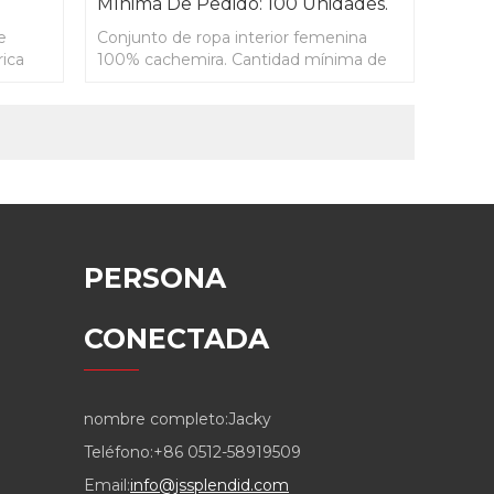
Mínima De Pedido: 100 Unidades.
e
Conjunto de ropa interior femenina
rica
100% cachemira. Cantidad mínima de
pedido: 100 unidades. Para otoño.
PERSONA
CONECTADA
nombre completo:
Jacky
Teléfono:
+86 0512-58919509
Email:
info@jssplendid.com