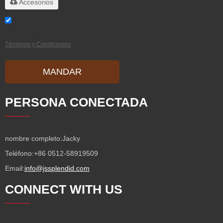
Accesorios
He leido y acepto los Términos y
Condiciones de este servicio,
Términos y Condiciones
MANDAR
PERSONA CONECTADA
nombre completo:
Jacky
Teléfono:
+86 0512-58919509
Email:
info@jssplendid.com
CONNECT WITH US