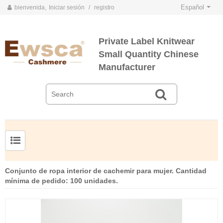
Español
bienvenida,
Iniciar sesión
/
registro
Private Label Knitwear
Small Quantity Chinese
Manufacturer
TARJETAS DE COLOR DE PRIMAVERA Y VERANO 2020
TARJETAS DE COLOR DE OTOÑO E INVIERNO 2020
Jersey de cachemir de seda peinada para hombre
Suéter de seda y cachemir para mujer de tallas grandes
Conjunto de ropa interior de cachemir para mujer. Cantidad
mínima de pedido: 100 unidades.