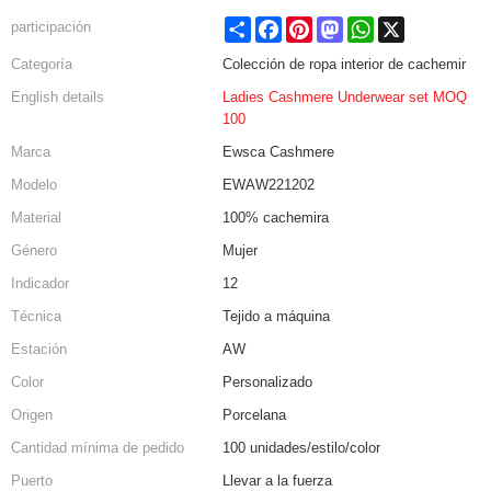
Share
Facebook
Pinterest
Mastodon
WhatsApp
X
participación
Categoría
Colección de ropa interior de cachemir
English details
Ladies Cashmere Underwear set MOQ
100
Marca
Ewsca Cashmere
Modelo
EWAW221202
Material
100% cachemira
Género
Mujer
Indicador
12
Técnica
Tejido a máquina
Estación
AW
Color
Personalizado
Origen
Porcelana
Cantidad mínima de pedido
100 unidades/estilo/color
Puerto
Llevar a la fuerza