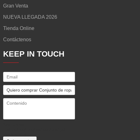
Gran Venta
NUEVA LLEGADA 2026
Tienda Online
Contáctenos
KEEP IN TOUCH
Solo admite
.rar/.zip/.jpg/.png/.gif/.doc/.xls/.pdf,
máximo 20M