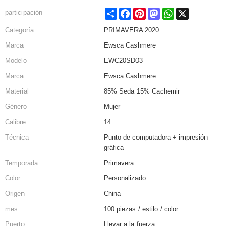
Share
Facebook
Pinterest
Mastodon
WhatsApp
X
participación
Categoría
PRIMAVERA 2020
Marca
Ewsca Cashmere
Modelo
EWC20SD03
Marca
Ewsca Cashmere
Material
85% Seda 15% Cachemir
Género
Mujer
Calibre
14
Técnica
Punto de computadora + impresión
gráfica
Temporada
Primavera
Color
Personalizado
Origen
China
mes
100 piezas / estilo / color
Puerto
Llevar a la fuerza