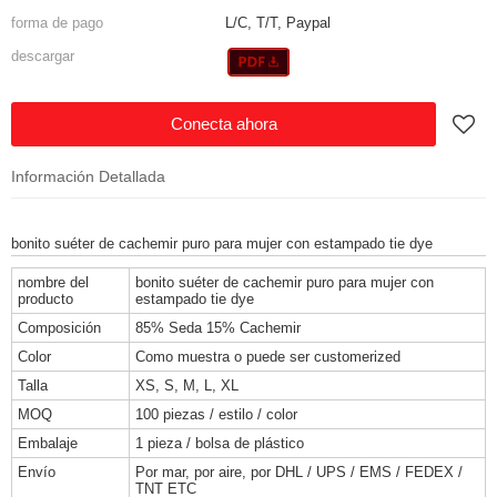
forma de pago
L/C, T/T, Paypal
descargar
Conecta ahora
Información Detallada
bonito suéter de cachemir puro para mujer con estampado tie dye
nombre del
bonito suéter de cachemir puro para mujer con
producto
estampado tie dye
Composición
85% Seda 15% Cachemir
Color
Como muestra o puede ser customerized
Talla
XS, S, M, L, XL
MOQ
100 piezas / estilo / color
Embalaje
1 pieza / bolsa de plástico
Envío
Por mar, por aire, por DHL / UPS / EMS / FEDEX /
TNT ETC