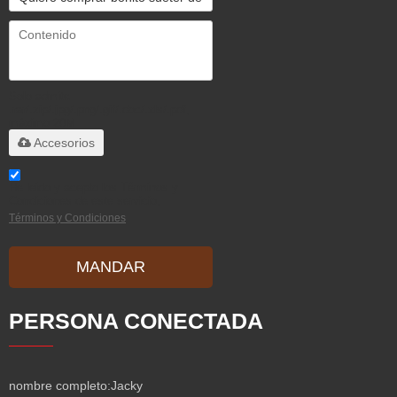
Solo admite
.rar/.zip/.jpg/.png/.gif/.doc/.xls/.pdf,
máximo 20M
Accesorios
He leido y acepto los Términos y
Condiciones de este servicio,
Términos y Condiciones
MANDAR
PERSONA CONECTADA
nombre completo:
Jacky