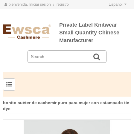
Español
bienvenida,
Iniciar sesión
/
registro
Private Label Knitwear
Small Quantity Chinese
Manufacturer
TARJETAS DE COLOR DE PRIMAVERA Y VERANO 2020
TARJETAS DE COLOR DE OTOÑO E INVIERNO 2020
Jersey de cachemir de seda peinada para hombre
Suéter de seda y cachemir para mujer de tallas grandes
bonito suéter de cachemir puro para mujer con estampado tie
dye