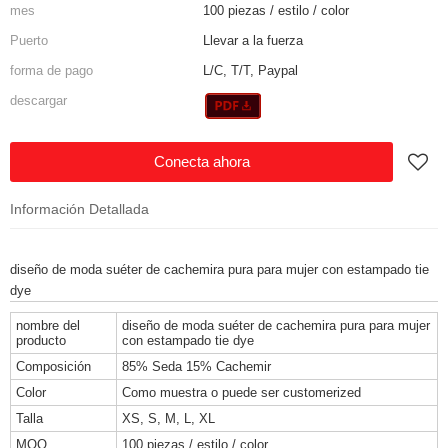
mes
100 piezas / estilo / color
Puerto
Llevar a la fuerza
forma de pago
L/C, T/T, Paypal
descargar
Conecta ahora
Información Detallada
diseño de moda suéter de cachemira pura para mujer con estampado tie
dye
nombre del
diseño de moda suéter de cachemira pura para mujer
producto
con estampado tie dye
Composición
85% Seda 15% Cachemir
Color
Como muestra o puede ser customerized
Talla
XS, S, M, L, XL
MOQ
100 piezas / estilo / color