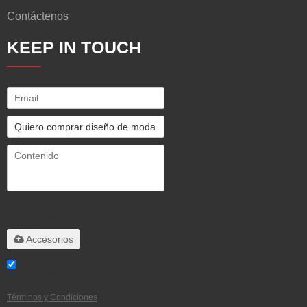
Contáctenos
KEEP IN TOUCH
Solo admite
.rar/.zip/.jpg/.png/.gif/.doc/.xls/.pdf,
máximo 20M
Accesorios
He leido y acepto los Términos y
Condiciones de este servicio,
Términos y Condiciones