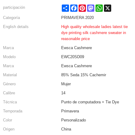
Share
Facebook
Pinterest
Mastodon
WhatsApp
X
participación
Categoría
PRIMAVERA 2020
English details
High quality wholesale ladies latest tie
dye printing silk cashmere sweater in
reasonable price
Marca
Ewsca Cashmere
Modelo
EWC20SD09
Marca
Ewsca Cashmere
Material
85% Seda 15% Cachemir
Género
Mujer
Calibre
14
Técnica
Punto de computadora + Tie Dye
Temporada
Primavera
Color
Personalizado
Origen
China