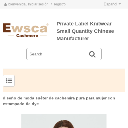
Español
bienvenida,
Iniciar sesión
/
registro
Private Label Knitwear
Small Quantity Chinese
Manufacturer
TARJETAS DE COLOR DE PRIMAVERA Y VERANO 2020
TARJETAS DE COLOR DE OTOÑO E INVIERNO 2020
Jersey de cachemir de seda peinada para hombre
Suéter de seda y cachemir para mujer de tallas grandes
diseño de moda suéter de cachemira pura para mujer con
estampado tie dye