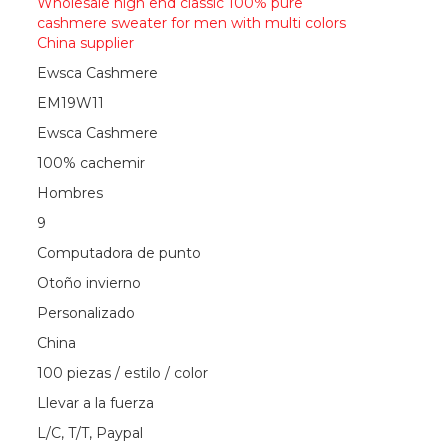
Wholesale high end classic 100% pure
cashmere sweater for men with multi colors
China supplier
Ewsca Cashmere
EM19W11
Ewsca Cashmere
100% cachemir
Hombres
9
Computadora de punto
Otoño invierno
Personalizado
China
100 piezas / estilo / color
Llevar a la fuerza
L/C, T/T, Paypal