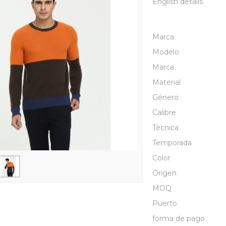
English details
Marca
Modelo
Marca
Material
Género
Calibre
Técnica
Temporada
Color
Origen
MOQ
Puerto
forma de pago