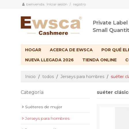
bienvenida,
Iniciar sesión
/
registro
Private Label
Small Quanti
HOGAR
ACERCA DE EWSCA
POR QUÉ EL
NUEVA LLEGADA 2026
TIENDA ONLINE
C
Inicio
/
todos
/
Jerseys para hombres
/
suéter c
Categoría
suéter clási
Suéteres de mujer
Jerseys para hombres