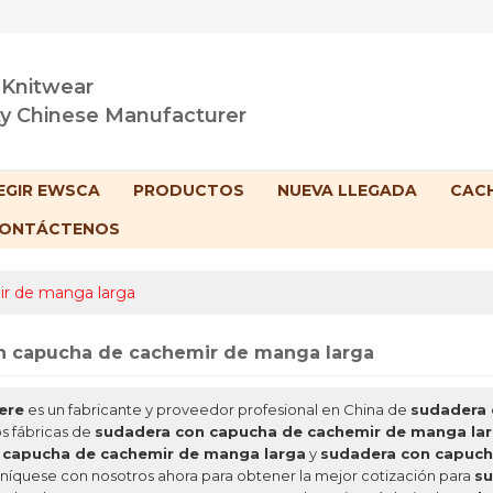
 Knitwear
ty Chinese Manufacturer
EGIR EWSCA
PRODUCTOS
NUEVA LLEGADA
CACH
ONTÁCTENOS
ir de manga larga
n capucha de cachemir de manga larga
ere
es un fabricante y proveedor profesional en China de
sudadera 
 fábricas de
sudadera con capucha de cachemir de manga la
 capucha de cachemir de manga larga
y
sudadera con capuch
níquese con nosotros ahora para obtener la mejor cotización para
su