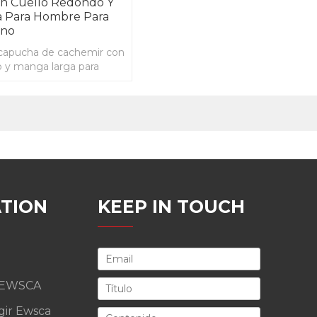
n Cuello Redondo Y
 Para Hombre Para
rno
capucha de cachemir con
o y manga larga para
toño invierno
TION
KEEP IN TOUCH
 EWSCA
gir Ewsca