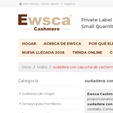
bienvenida,
Iniciar sesión
/
registro
Private Label
Small Quanti
HOGAR
ACERCA DE EWSCA
POR QUÉ EL
NUEVA LLEGADA 2026
TIENDA ONLINE
C
Inicio
/
todos
/
sudadera con capucha de cachem
Categoría
sudadera co
Suéteres de mujer
Ewsca Cashm
proporcionamos
Jerseys para hombres
sudadera con
contrato. Comu