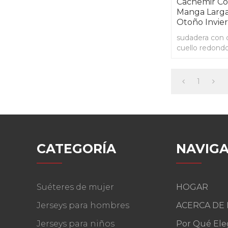
Cachemir Co
Manga Larga
Otoño Invie
sudadera con 
cuello redond
hombre para o
1
CATEGORÍA
NAVIGA
Suéteres de mujer
HOGAR
Jerseys para hombres
ACERCA DE
Jerseys para niños
Por Qué Ele