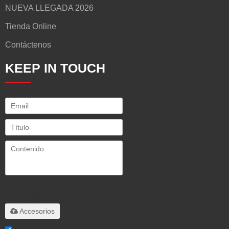
NUEVA LLEGADA 2026
Tienda Online
Contáctenos
KEEP IN TOUCH
Solo admite
.rar/.zip/.jpg/.png/.gif/.doc/.xls/.pdf,
máximo 20M
Accesorios