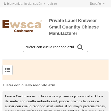
Español
bienvenida,
Iniciar sesión
/
registro
Private Label Knitwear
Small Quantity Chinese
Manufacturer
TARJETAS DE COLOR DE PRIMAVERA Y VERANO 2020
TARJETAS DE COLOR DE OTOÑO E INVIERNO 2020
Jersey de cachemir de seda peinada para hombre
Suéter de seda y cachemir para mujer de tallas grandes
suéter con cuello redondo azul
Ewsca Cashmere
es un fabricante y proveedor profesional en China
de
suéter con cuello redondo azul
, proporcionamos fábricas de
suéter con cuello redondo azul
ventas al por mayor personalizadas,