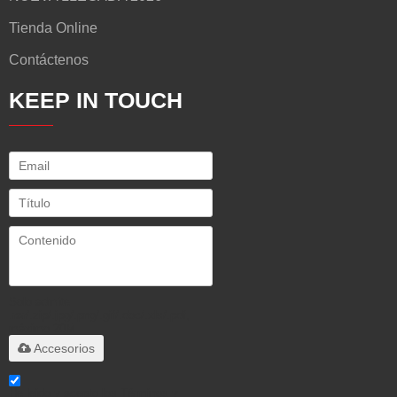
Tienda Online
Contáctenos
KEEP IN TOUCH
Solo admite
.rar/.zip/.jpg/.png/.gif/.doc/.xls/.pdf,
máximo 20M
Accesorios
He leido y acepto los Términos y