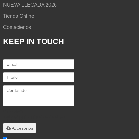
NUEVA LLEGADA 2026
Tienda Online
Contáctenos
KEEP IN TOUCH
Solo admite
.rar/.zip/.jpg/.png/.gif/.doc/.xls/.pdf,
máximo 20M
Accesorios