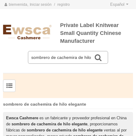
Español
bienvenida,
Iniciar sesión
/
registro
Private Label Knitwear
Small Quantity Chinese
Manufacturer
TARJETAS DE COLOR DE PRIMAVERA Y VERANO 2020
TARJETAS DE COLOR DE OTOÑO E INVIERNO 2020
Jersey de cachemir de seda peinada para hombre
Suéter de seda y cachemir para mujer de tallas grandes
sombrero de cachemira de hilo elegante
Ewsca Cashmere
es un fabricante y proveedor profesional en China
de
sombrero de cachemira de hilo elegante
, proporcionamos
fábricas de
sombrero de cachemira de hilo elegante
ventas al por