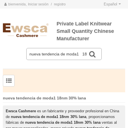
Español
bienvenida,
Iniciar sesión
/
registro
Private Label Knitwear
Small Quantity Chinese
Manufacturer
TARJETAS DE COLOR DE PRIMAVERA Y VERANO 2020
TARJETAS DE COLOR DE OTOÑO E INVIERNO 2020
Jersey de cachemir de seda peinada para hombre
Suéter de seda y cachemir para mujer de tallas grandes
nueva tendencia de moda1 18nm 30% lana
Ewsca Cashmere
es un fabricante y proveedor profesional en China
de
nueva tendencia de moda1 18nm 30% lana
, proporcionamos
fábricas de
nueva tendencia de moda1 18nm 30% lana
ventas al