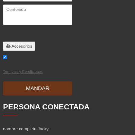
Solo admite
.rar/.zip/.jpg/.png/.gif/.doc/.xls/.pdf,
máximo 20M
Accesorios
He leido y acepto los Términos y
Condiciones de este servicio,
Términos y Condiciones
MANDAR
PERSONA CONECTADA
nombre completo:
Jacky