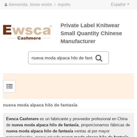
Español
bienvenida,
Iniciar sesión
/
registro
Private Label Knitwear
Small Quantity Chinese
Manufacturer
TARJETAS DE COLOR DE PRIMAVERA Y VERANO 2020
TARJETAS DE COLOR DE OTOÑO E INVIERNO 2020
Jersey de cachemir de seda peinada para hombre
Suéter de seda y cachemir para mujer de tallas grandes
nueva moda alpaca hilo de fantasía
Ewsca Cashmere
es un fabricante y proveedor profesional en China
de
nueva moda alpaca hilo de fantasía
, proporcionamos fábricas de
nueva moda alpaca hilo de fantasía
ventas al por mayor