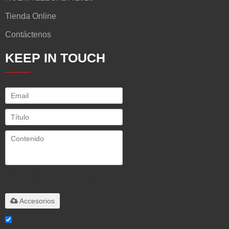
Tienda Online
Contáctenos
KEEP IN TOUCH
Solo admite
.rar/.zip/.jpg/.png/.gif/.doc/.xls/.pdf,
máximo 20M
Accesorios
He leido y acepto los Términos y