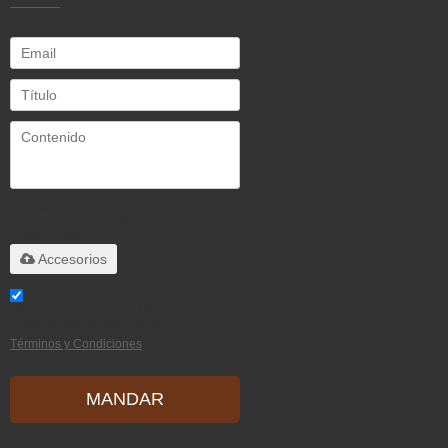
Solo admite
.rar/.zip/.jpg/.png/.gif/.doc/.xls/.pdf,
máximo 20M
Accesorios
He leido y acepto los Términos y
Condiciones de este servicio,
Términos y Condiciones
MANDAR