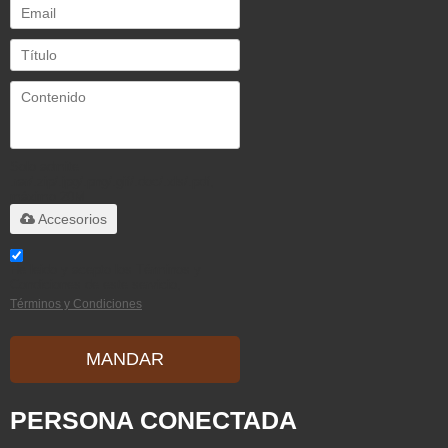
Solo admite
.rar/.zip/.jpg/.png/.gif/.doc/.xls/.pdf,
máximo 20M
Accesorios
He leido y acepto los Términos y
Condiciones de este servicio,
Términos y Condiciones
MANDAR
PERSONA CONECTADA