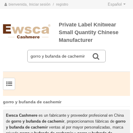
Español
bienvenida,
Iniciar sesión
/
registro
Private Label Knitwear
Small Quantity Chinese
Manufacturer
TARJETAS DE COLOR DE PRIMAVERA Y VERANO 2020
TARJETAS DE COLOR DE OTOÑO E INVIERNO 2020
Jersey de cachemir de seda peinada para hombre
Suéter de seda y cachemir para mujer de tallas grandes
gorro y bufanda de cachemir
Ewsca Cashmere
es un fabricante y proveedor profesional en China
de
gorro y bufanda de cachemir
, proporcionamos fábricas de
gorro
y bufanda de cachemir
ventas al por mayor personalizadas, marca