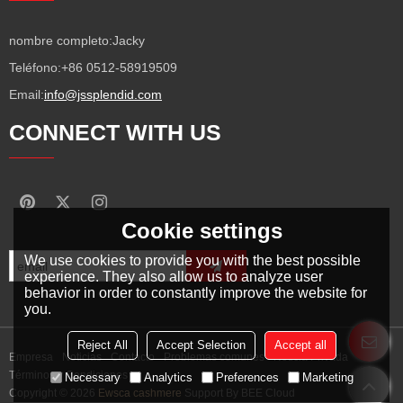
nombre completo:
Jacky
Teléfono:
+86 0512-58919509
Email:
info@jssplendid.com
CONNECT WITH US
Cookie settings
We use cookies to provide you with the best possible
experience. They also allow us to analyze user
behavior in order to constantly improve the website for
you.
Reject All
Accept Selection
Accept all
Empresa
Noticias
Contacto
Problemas comunes
Noticia Privada
Términos y Condiciones
Necessary
Analytics
Preferences
Marketing
Copyright © 2026
Ewsca cashmere
Support By
BEE Cloud