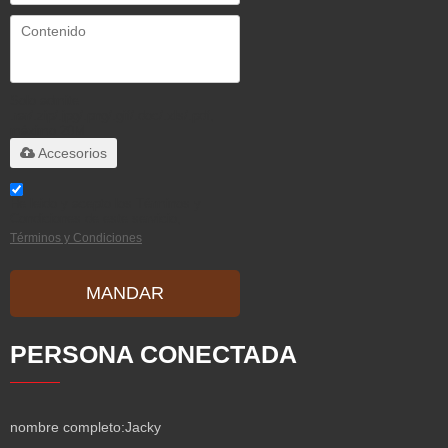
Solo admite
.rar/.zip/.jpg/.png/.gif/.doc/.xls/.pdf,
máximo 20M
Accesorios
He leido y acepto los Términos y
Condiciones de este servicio,
Términos y Condiciones
MANDAR
PERSONA CONECTADA
nombre completo:
Jacky