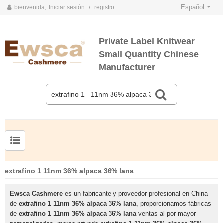
Español
bienvenida,
Iniciar sesión
/
registro
Private Label Knitwear
Small Quantity Chinese
Manufacturer
TARJETAS DE COLOR DE PRIMAVERA Y VERANO 2020
TARJETAS DE COLOR DE OTOÑO E INVIERNO 2020
Jersey de cachemir de seda peinada para hombre
Suéter de seda y cachemir para mujer de tallas grandes
extrafino 1 11nm 36% alpaca 36% lana
Ewsca Cashmere
es un fabricante y proveedor profesional en China
de
extrafino 1 11nm 36% alpaca 36% lana
, proporcionamos fábricas
de
extrafino 1 11nm 36% alpaca 36% lana
ventas al por mayor