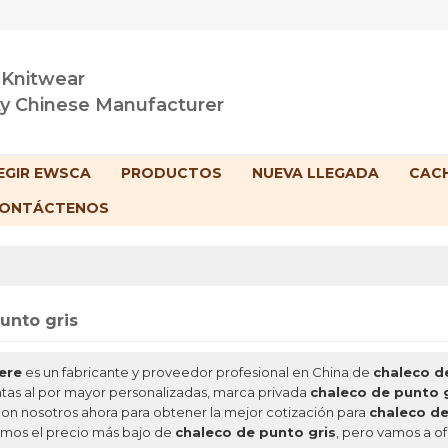
 Knitwear
ty Chinese Manufacturer
EGIR EWSCA
PRODUCTOS
NUEVA LLEGADA
CACH
ONTÁCTENOS
unto gris
ere
es un fabricante y proveedor profesional en China de
chaleco d
tas al por mayor personalizadas, marca privada
chaleco de punto g
n nosotros ahora para obtener la mejor cotización para
chaleco de
omos el precio más bajo de
chaleco de punto gris
, pero vamos a of