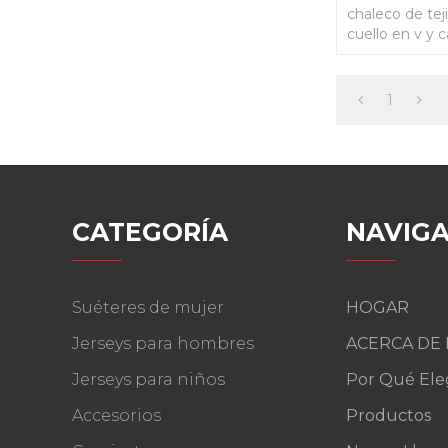
chaleco de tej
cuello en v y c
1
CATEGORÍA
NAVIGA
Suéteres de mujer
HOGAR
Jerseys para hombres
ACERCA DE
Jerseys para niños
Por Qué Ele
Accesorios
Productos