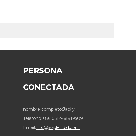
PERSONA
CONECTADA
nombre completo:
Jacky
Teléfono:
+86 0512-58919509
Email:
info@jssplendid.com