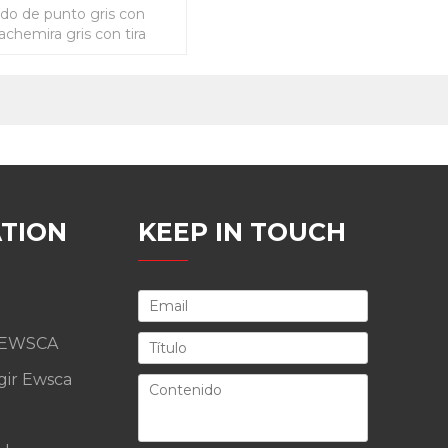
ido de punto gris con
achemira gris con tira
TION
KEEP IN TOUCH
 EWSCA
gir Ewsca