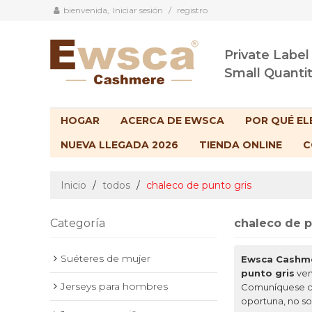
bienvenida,
Iniciar sesión
/
registro
Private Label
Small Quanti
HOGAR
ACERCA DE EWSCA
POR QUÉ EL
NUEVA LLEGADA 2026
TIENDA ONLINE
C
Inicio
/
todos
/
chaleco de punto gris
Categoría
chaleco de p
Suéteres de mujer
Ewsca Cashm
punto gris
ven
Jerseys para hombres
Comuníquese co
oportuna, no s