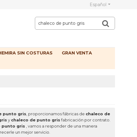
Español
EMIRA SIN COSTURAS
GRAN VENTA
e punto gris
, proporcionamos fábricas de
chaleco de
ris
y
chaleco de punto gris
fabricación por contrato.
 punto gris
, vamos a responder de una manera
recerle un mejor servicio.