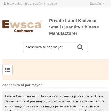
Español
bienvenida,
Iniciar sesión
/
registro
Private Label Knitwear
Small Quantity Chinese
Manufacturer
TARJETAS DE COLOR DE PRIMAVERA Y VERANO 2020
TARJETAS DE COLOR DE OTOÑO E INVIERNO 2020
Jersey de cachemir de seda peinada para hombre
Suéter de seda y cachemir para mujer de tallas grandes
cachemira al por mayor
Ewsca Cashmere
es un fabricante y proveedor profesional en China
de
cachemira al por mayor
, proporcionamos fábricas de
cachemira
al por mayor
ventas al por mayor personalizadas, marca privada