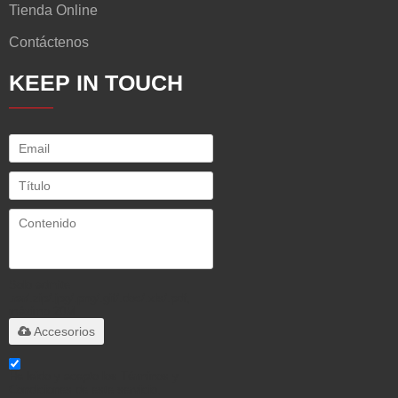
Tienda Online
Contáctenos
KEEP IN TOUCH
Solo admite
.rar/.zip/.jpg/.png/.gif/.doc/.xls/.pdf,
máximo 20M
Accesorios
He leido y acepto los Términos y
Condiciones de este servicio,