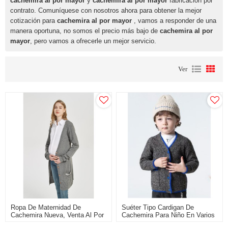
cachemira al por mayor
y
cachemira al por mayor
fabricación por
contrato. Comuníquese con nosotros ahora para obtener la mejor
cotización para
cachemira al por mayor
, vamos a responder de una
manera oportuna, no somos el precio más bajo de
cachemira al por
mayor
, pero vamos a ofrecerle un mejor servicio.
Ver
Ropa De Maternidad De
Suéter Tipo Cardigan De
Cachemira Nueva, Venta Al Por
Cachemira Para Niño En Varios
Mayor OEM Desde China
Colores Con Bolsillos