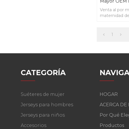
Mayor OEM 
Venta al por 
maternidad d
nueva llegada
1
CATEGORÍA
NAVIGA
Suéteres de mujer
HOGAR
Jerseys para hombres
ACERCA DE
Jerseys para niños
Por Qué Ele
Accesorios
Productos