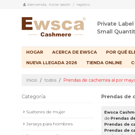
bienvenida,
Iniciar sesión
/
registro
Private Label
Small Quanti
HOGAR
ACERCA DE EWSCA
POR QUÉ EL
NUEVA LLEGADA 2026
TIENDA ONLINE
C
Inicio
/
todos
/
Prendas de cachemira al por may
Categoría
Prendas de c
Suéteres de mujer
Ewsca Cashm
de
Prendas de
Jerseys para hombres
Prendas de c
Prendas de c