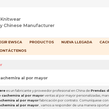
 Knitwear
ty Chinese Manufacturer
EGIR EWSCA
PRODUCTOS
NUEVA LLEGADA
CACH
ONTÁCTENOS
or
achemira al por mayor
ere
es un fabricante y proveedor profesional en China de
Prendas d
 cachemira al por mayor
ventas al por mayor personalizadas, mar
achemira al por mayor
fabricación por contrato. Comuníquese con 
achemira al por mayor
, vamos a responder de una manera oportun