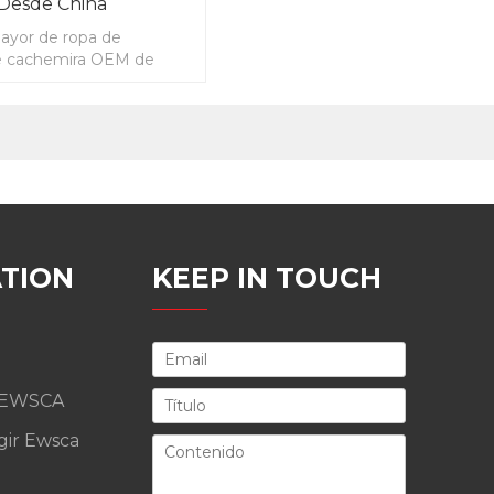
Desde China
mayor de ropa de
e cachemira OEM de
 desde China
TION
KEEP IN TOUCH
 EWSCA
gir Ewsca