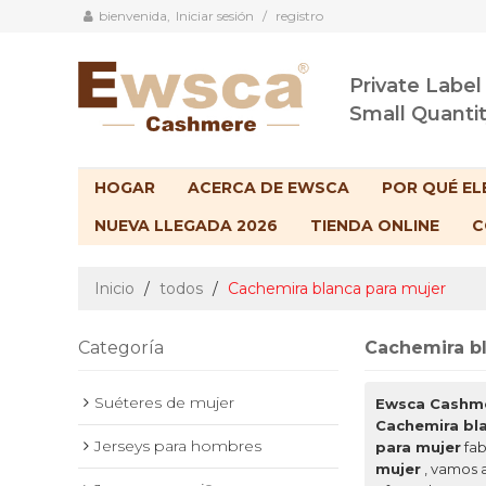
bienvenida,
Iniciar sesión
/
registro
Private Label
Small Quanti
HOGAR
ACERCA DE EWSCA
POR QUÉ EL
NUEVA LLEGADA 2026
TIENDA ONLINE
C
Inicio
/
todos
/
Cachemira blanca para mujer
Categoría
Cachemira bl
Suéteres de mujer
Ewsca Cashm
Cachemira bl
Jerseys para hombres
para mujer
fab
mujer
, vamos 