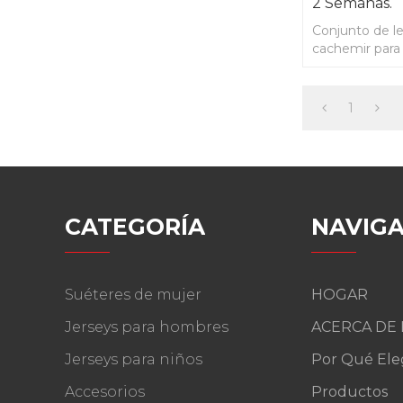
2 Semanas.
Conjunto de le
cachemir para
semanas.
1
CATEGORÍA
NAVIGA
Suéteres de mujer
HOGAR
Jerseys para hombres
ACERCA DE
Jerseys para niños
Por Qué Ele
Accesorios
Productos