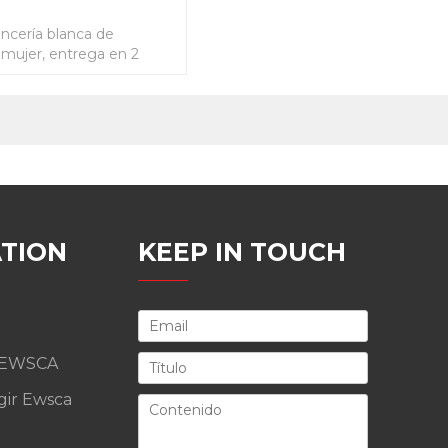
ncería blanca de
 mujer, entrega en 2
TION
KEEP IN TOUCH
 EWSCA
gir Ewsca