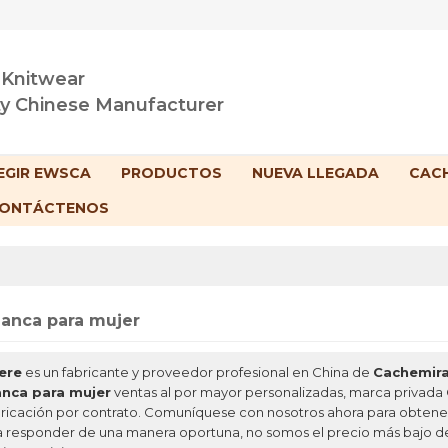
 Knitwear
ty Chinese Manufacturer
EGIR EWSCA
PRODUCTOS
NUEVA LLEGADA
CACH
ONTÁCTENOS
anca para mujer
ere
es un fabricante y proveedor profesional en China de
Cachemira
anca para mujer
ventas al por mayor personalizadas, marca privada
ricación por contrato. Comuníquese con nosotros ahora para obtener
a responder de una manera oportuna, no somos el precio más bajo 