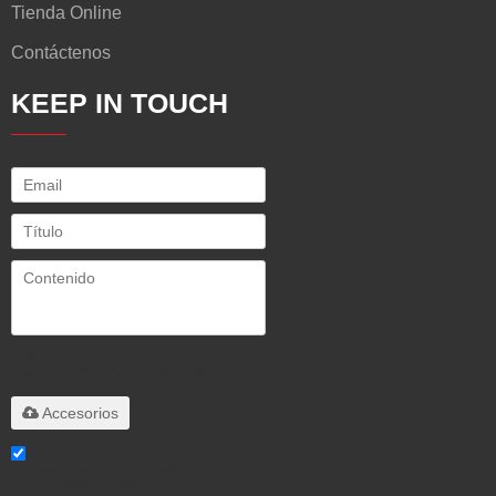
Tienda Online
Contáctenos
KEEP IN TOUCH
Solo admite
.rar/.zip/.jpg/.png/.gif/.doc/.xls/.pdf,
máximo 20M
Accesorios
He leido y acepto los Términos y
Condiciones de este servicio,