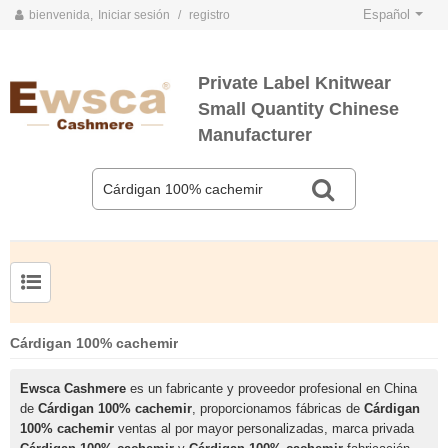
Español
bienvenida,
Iniciar sesión
/
registro
Private Label Knitwear
Small Quantity Chinese
Manufacturer
TARJETAS DE COLOR DE PRIMAVERA Y VERANO 2020
TARJETAS DE COLOR DE OTOÑO E INVIERNO 2020
Jersey de cachemir de seda peinada para hombre
Suéter de seda y cachemir para mujer de tallas grandes
Cárdigan 100% cachemir
Ewsca Cashmere
es un fabricante y proveedor profesional en China
de
Cárdigan 100% cachemir
, proporcionamos fábricas de
Cárdigan
100% cachemir
ventas al por mayor personalizadas, marca privada