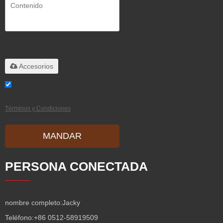
Solo admite
.rar/.zip/.jpg/.png/.gif/.doc/.xls/.pdf,
máximo 20M
Accesorios
He leido y acepto los Términos y
Condiciones de este servicio,
Términos y Condiciones
MANDAR
PERSONA CONECTADA
nombre completo:
Jacky
Teléfono:
+86 0512-58919509