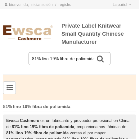
Español
bienvenida,
Iniciar sesión
/
registro
Private Label Knitwear
Small Quantity Chinese
Manufacturer
TARJETAS DE COLOR DE PRIMAVERA Y VERANO 2020
TARJETAS DE COLOR DE OTOÑO E INVIERNO 2020
Jersey de cachemir de seda peinada para hombre
Suéter de seda y cachemir para mujer de tallas grandes
81% lino 19% fibra de poliamida
Ewsca Cashmere
es un fabricante y proveedor profesional en China
de
81% lino 19% fibra de poliamida
, proporcionamos fábricas de
81% lino 19% fibra de poliamida
ventas al por mayor