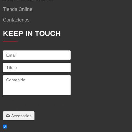
Tienda Online
Contáctenos
KEEP IN TOUCH
Solo admite
.rar/.zip/.jpg/.png/.gif/.doc/.xls/.pdf,
máximo 20M
Accesorios
He leido y acepto los Términos y