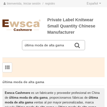
Español
bienvenida,
Iniciar sesión
/
registro
Private Label Knitwear
Small Quantity Chinese
Manufacturer
TARJETAS DE COLOR DE PRIMAVERA Y VERANO 2020
TARJETAS DE COLOR DE OTOÑO E INVIERNO 2020
Jersey de cachemir de seda peinada para hombre
Suéter de seda y cachemir para mujer de tallas grandes
última moda de alta gama
Ewsca Cashmere
es un fabricante y proveedor profesional en China
de
última moda de alta gama
, proporcionamos fábricas de
última
moda de alta gama
ventas al por mayor personalizadas, marca