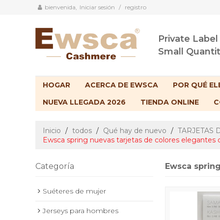
bienvenida,
Iniciar sesión
/
registro
Private Label
Small Quanti
HOGAR
ACERCA DE EWSCA
POR QUÉ EL
NUEVA LLEGADA 2026
TIENDA ONLINE
C
Inicio
/
todos
/
Qué hay de nuevo
/
TARJETAS 
Ewsca spring nuevas tarjetas de colores elegantes
Categoría
Ewsca spring
Suéteres de mujer
Jerseys para hombres