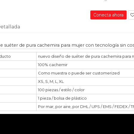
Conecta ahora
etallada
e suéter de pura cachemira para mujer con tecnología sin cos
ducto
nuevo diseño de suéter de pura cachemira para m
100% cachemir
Como muestra o puede ser customerized
XS, S, M, L, XL
100 piezas / estilo / color
1 pieza / bolsa de plástico
Por mar, por aire, por DHL / UPS / EMS / FEDEX / 