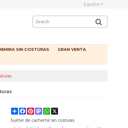
Español
EMIRA SIN COSTURAS
GRAN VENTA
sturas
turas
Share
Facebook
Pinterest
Mastodon
WhatsApp
X
Suéter de cachemir sin costuras