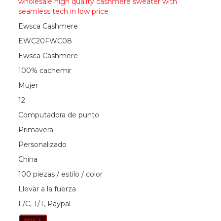
wholesale high quality cashmere sweater with
seamless tech in low price
Ewsca Cashmere
EWC20FWC08
Ewsca Cashmere
100% cachemir
Mujer
12
Computadora de punto
Primavera
Personalizado
China
100 piezas / estilo / color
Llevar a la fuerza
L/C, T/T, Paypal