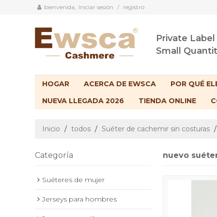
bienvenida,
Iniciar sesión
/
registro
Private Label
Small Quanti
HOGAR
ACERCA DE EWSCA
POR QUÉ EL
NUEVA LLEGADA 2026
TIENDA ONLINE
C
Inicio
/
todos
/
Suéter de cachemir sin costuras
Categoría
nuevo suéter
Suéteres de mujer
Jerseys para hombres