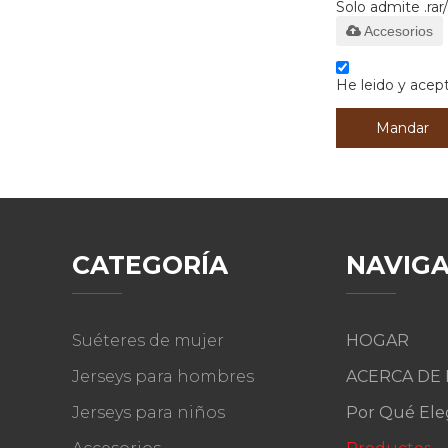
Solo admite .rar/
Accesorios
He leido y acept
Mandar
CATEGORÍA
NAVIGA
Suéteres de mujer
HOGAR
Jerseys para hombres
ACERCA DE
Jerseys para niños
Por Qué Ele