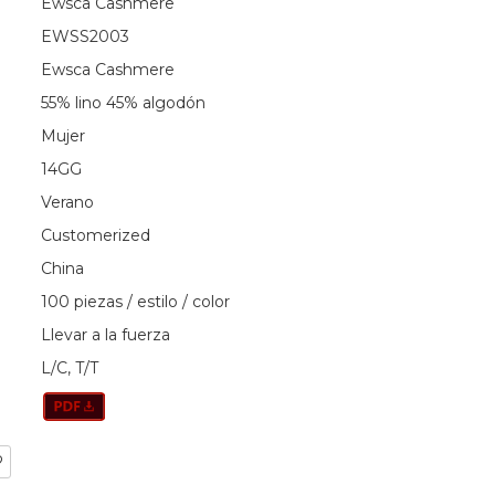
Ewsca Cashmere
EWSS2003
Ewsca Cashmere
55% lino 45% algodón
Mujer
14GG
Verano
Customerized
China
100 piezas / estilo / color
Llevar a la fuerza
L/C, T/T