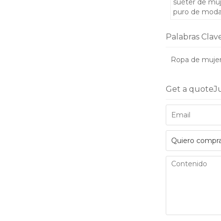
suéter de mu
puro de mod
estampado ti
Palabras Clav
Ropa de mujer
Get a quote
J