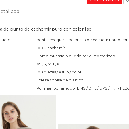
Conecta ahora
etallada
a de punto de cachemir puro con color liso
ducto
bonita chaqueta de punto de cachemir puro con c
100% cachemir
Como muestra o puede ser customerized
XS, S, M, L, XL
100 piezas / estilo / color
1 pieza / bolsa de plástico
Por mar, por aire, por EMS / DHL / UPS / TNT / FEDE