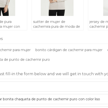
de pura
suéter de mujer de
jersey de 
ra mujer con
cachemira pura de moda de
cachemir p
ano
bordados a mano para otoño
bonitos b
invierno
es
achemir para mujer
bonito cárdigan de cachemir para mujer
ta de punto de cachemir puro
ust fill-in the form below and we will get in touch with y