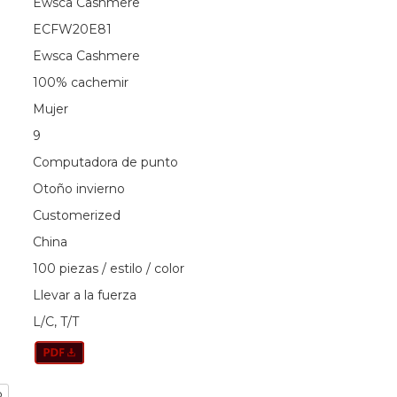
Ewsca Cashmere
ECFW20E81
Ewsca Cashmere
100% cachemir
Mujer
9
Computadora de punto
Otoño invierno
Customerized
China
100 piezas / estilo / color
Llevar a la fuerza
L/C, T/T