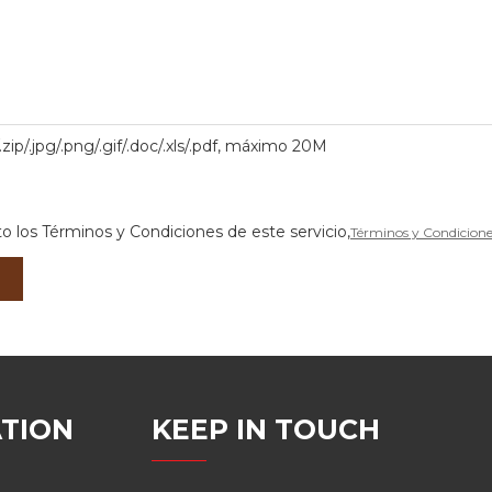
.zip/.jpg/.png/.gif/.doc/.xls/.pdf, máximo 20M
o los Términos y Condiciones de este servicio,
Términos y Condicione
TION
KEEP IN TOUCH