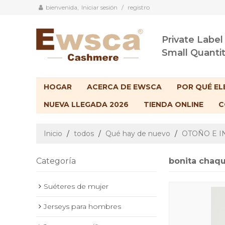
bienvenida,
Iniciar sesión
/
registro
Private Label
Small Quanti
HOGAR
ACERCA DE EWSCA
POR QUÉ EL
NUEVA LLEGADA 2026
TIENDA ONLINE
C
Inicio
/
todos
/
Qué hay de nuevo
/
OTOÑO E I
Categoría
bonita chaqu
Suéteres de mujer
Jerseys para hombres