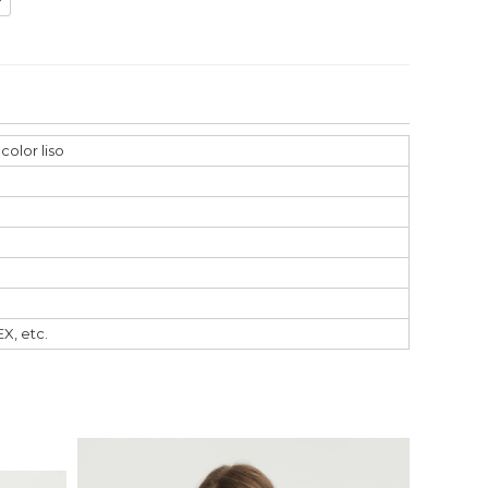
olor liso
X, etc.