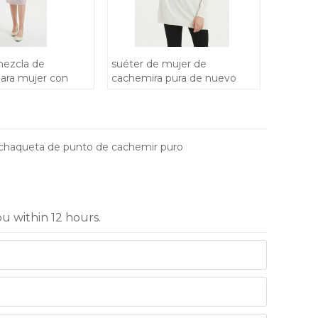
mezcla de
suéter de mujer de
ara mujer con
cachemira pura de nuevo
ordados a mano
diseño con bordado a mano
chaqueta de punto de cachemir puro
ou within 12 hours.