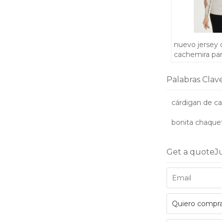
nuevo jersey 
cachemira pa
bordado a m
Palabras Clav
cárdigan de c
bonita chaque
Get a quote
J