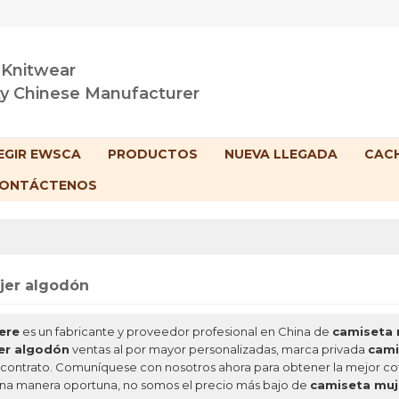
 Knitwear
ty Chinese Manufacturer
EGIR EWSCA
PRODUCTOS
NUEVA LLEGADA
CACH
ONTÁCTENOS
jer algodón
ere
es un fabricante y proveedor profesional en China de
camiseta 
er algodón
ventas al por mayor personalizadas, marca privada
cami
 contrato. Comuníquese con nosotros ahora para obtener la mejor co
na manera oportuna, no somos el precio más bajo de
camiseta muj