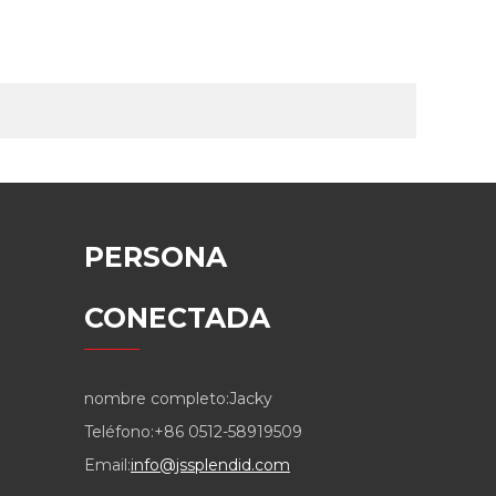
PERSONA
CONECTADA
nombre completo:
Jacky
Teléfono:
+86 0512-58919509
Email:
info@jssplendid.com