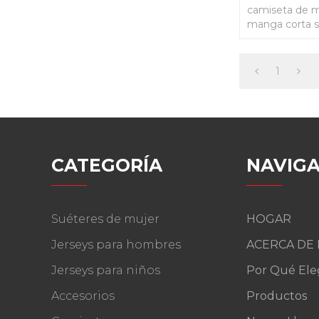
camiseta de m
manga corta s
1
CATEGORÍA
NAVIGA
Suéteres de mujer
HOGAR
Jerseys para hombres
ACERCA DE
Jerseys para niños
Por Qué Ele
Accesorios
Productos