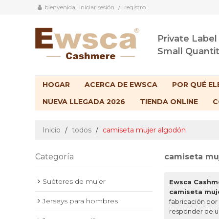
bienvenida,
Iniciar sesión
/
registro
Private Label
Small Quanti
HOGAR
ACERCA DE EWSCA
POR QUÉ EL
NUEVA LLEGADA 2026
TIENDA ONLINE
C
Inicio
/
todos
/
camiseta mujer algodón
Categoría
camiseta mu
Suéteres de mujer
Ewsca Cashm
camiseta muj
Jerseys para hombres
fabricación por
responder de u