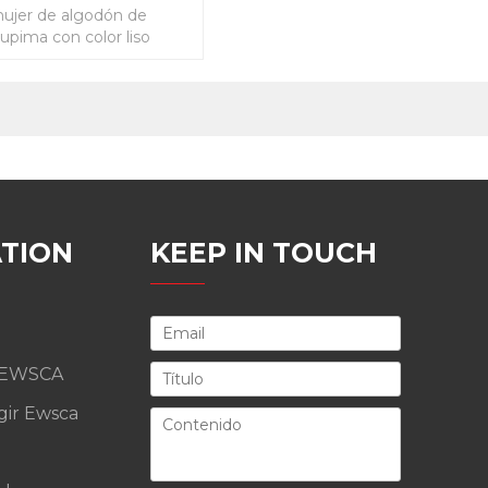
ujer de algodón de
upima con color liso
TION
KEEP IN TOUCH
 EWSCA
gir Ewsca