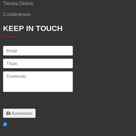
Tienda Online
Contáctenos
KEEP IN TOUCH
Solo admite
.rar/.zip/.jpg/.png/.gif/.doc/.xls/.pdf,
máximo 20M
Accesorios
He leido y acepto los Términos y
Condiciones de este servicio,