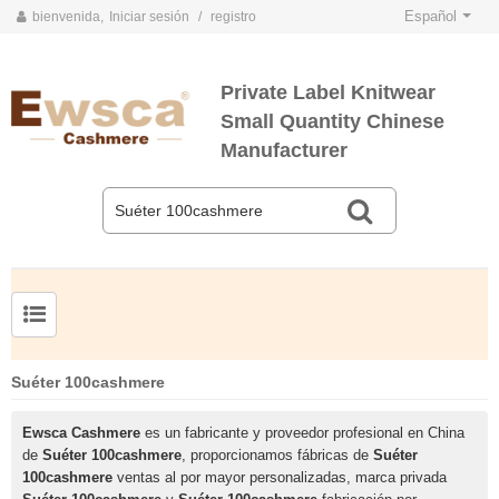
Español
bienvenida,
Iniciar sesión
/
registro
Private Label Knitwear
Small Quantity Chinese
Manufacturer
TARJETAS DE COLOR DE PRIMAVERA Y VERANO 2020
TARJETAS DE COLOR DE OTOÑO E INVIERNO 2020
Jersey de cachemir de seda peinada para hombre
Suéter de seda y cachemir para mujer de tallas grandes
Suéter 100cashmere
Ewsca Cashmere
es un fabricante y proveedor profesional en China
de
Suéter 100cashmere
, proporcionamos fábricas de
Suéter
100cashmere
ventas al por mayor personalizadas, marca privada